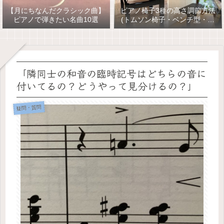
【月にちなんだクラシック曲】
ピアノ椅子3種の高さ調節方法
ピアノで弾きたい名曲10選
(トムソン椅子・ベンチ型・油
圧式)
「隣同士の和音の臨時記号はどちらの音に
付いてるの？どうやって見分けるの？」
疑問・質問