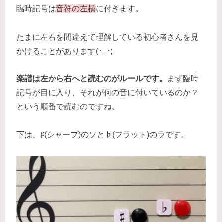
臨時記号は
音符の左横
に付きます。
たまに左右を間違えて理解している初心者さんを見
かけることがあります(･_･;
楽譜は左から右へと読むのがルールです。
まず臨時
記号が目に入り、それが何の音に付いているのか？
という順番で読むのですね。
下は、♯(シャープ)のソと♭(フラット)のラです。