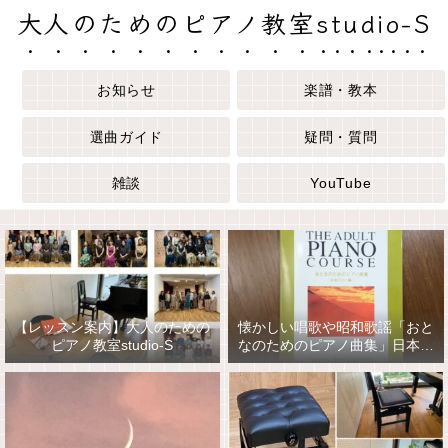
大人のためのピアノ教室studio-S
お知らせ
楽譜・教本
選曲ガイド
疑問・質問
雑談
YouTube
【レッスン案内】大人のための
懐かしい唱歌や昭和歌謡「おと
ピアノ教室studio-S
なのためのピアノ曲集」日本の
うた編