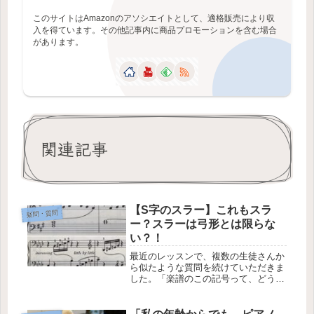
このサイトはAmazonのアソシエイトとして、適格販売により収
入を得ています。その他記事内に商品プロモーションを含む場合
があります。
関連記事
【S字のスラー】これもスラ
疑問・質問
ー？スラーは弓形とは限らな
い？！
最近のレッスンで、複数の生徒さんか
ら似たような質問を続けていただきま
した。「楽譜のこの記号って、どうい
う意味ですか？」そこに書いてあった
のは「スラー」。なめらかに演奏する
という意味で、楽譜にはよく出てくる