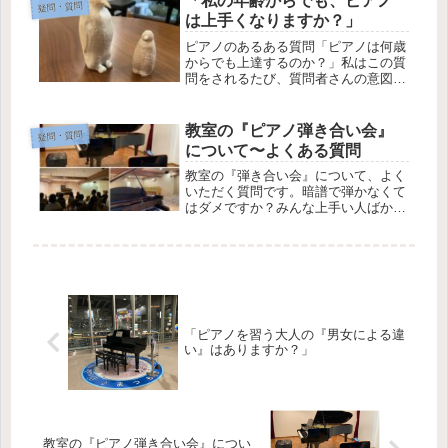
「私の年齢からでも、ピアノ
疑問・質問
音楽記号です。ただ今回ちょっと特殊
は上手くなりますか？」
で...
ピアノのあるある質問「ピアノは何歳
からでも上達するのか？」私はこの質
問をされるたび、質問者さんの意図と
期待している答えと探りながら、脳が
フル回転(@_@)します。「年齢による
限界ライン」が知りたいの？「自分の
教室の『ピアノ弾き合い会』
疑問・質問
場合は上達するのか？」という意味...
について〜よくある質問
教室の『弾き合い会』について、よく
いただく質問です。暗譜で弾かなくて
はダメですか？みんな上手い人ばかり
ですか？どんな服装で参加すれば良い
ですか？新しい生徒さんは「人前で演
奏することに興味はあるけれど、いろ
いろ不安…」という場合がほとんど。
質...
「ピアノを習う大人の『男女による違
い』はありますか？」
教室の『ピアノ弾き合い会』につい