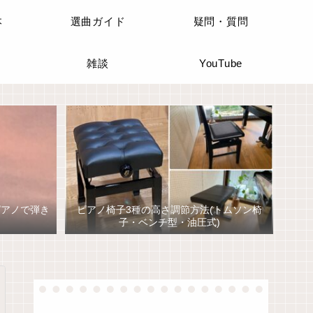
本
選曲ガイド
疑問・質問
雑談
YouTube
ピアノで弾き
ピアノ椅子3種の高さ調節方法(トムソン椅
子・ベンチ型・油圧式)