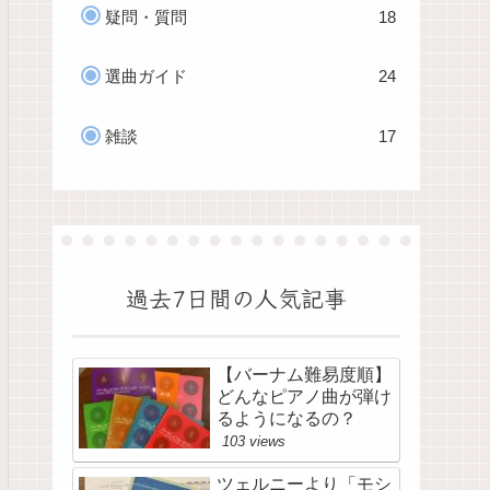
疑問・質問
18
選曲ガイド
24
雑談
17
過去7日間の人気記事
【バーナム難易度順】
どんなピアノ曲が弾け
るようになるの？
103 views
ツェルニーより「モシ