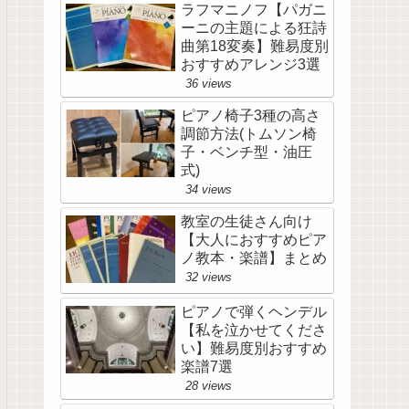
ラフマニノフ【パガニ
ーニの主題による狂詩
曲第18変奏】難易度別
おすすめアレンジ3選
36 views
ピアノ椅子3種の高さ
調節方法(トムソン椅
子・ベンチ型・油圧
式)
34 views
教室の生徒さん向け
【大人におすすめピア
ノ教本・楽譜】まとめ
32 views
ピアノで弾くヘンデル
【私を泣かせてくださ
い】難易度別おすすめ
楽譜7選
28 views