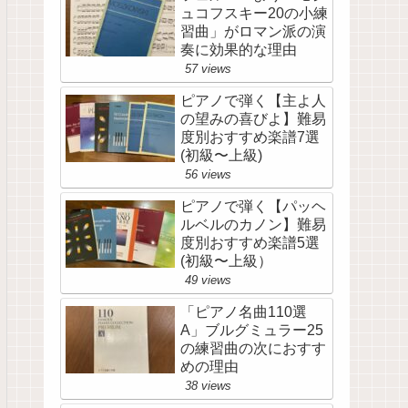
ュコフスキー20の小練
習曲」がロマン派の演
奏に効果的な理由
57 views
ピアノで弾く【主よ人
の望みの喜びよ】難易
度別おすすめ楽譜7選
(初級〜上級)
56 views
ピアノで弾く【パッヘ
ルベルのカノン】難易
度別おすすめ楽譜5選
(初級〜上級）
49 views
「ピアノ名曲110選
A」ブルグミュラー25
の練習曲の次におすす
めの理由
38 views