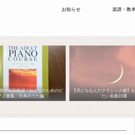
お知らせ
楽譜・教
歌や昭和歌謡「おとなのためのピ
【月にちなんだクラシック曲】
アノ曲集」日本のうた編
たい名曲10選