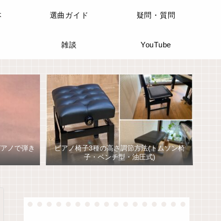
本
選曲ガイド
疑問・質問
雑談
YouTube
ピアノで弾き
ピアノ椅子3種の高さ調節方法(トムソン椅
子・ベンチ型・油圧式)