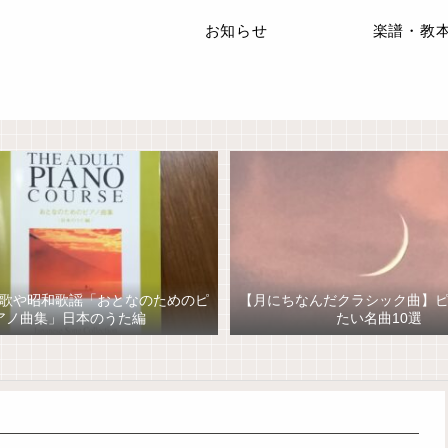
お知らせ
楽譜・教
歌や昭和歌謡「おとなのためのピ
【月にちなんだクラシック曲】
アノ曲集」日本のうた編
たい名曲10選