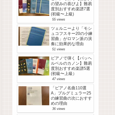
の望みの喜びよ】難易
度別おすすめ楽譜7選
(初級〜上級)
55 views
ツェルニーより「モシ
ュコフスキー20の小練
習曲」がロマン派の演
奏に効果的な理由
51 views
ピアノで弾く【パッヘ
ルベルのカノン】難易
度別おすすめ楽譜5選
(初級〜上級）
47 views
「ピアノ名曲110選
A」ブルグミュラー25
の練習曲の次におすす
めの理由
36 views