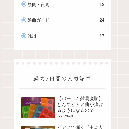
疑問・質問
18
選曲ガイド
24
雑談
17
過去7日間の人気記事
【バーナム難易度順】
どんなピアノ曲が弾け
るようになるの？
97 views
ピアノで弾く【主よ人