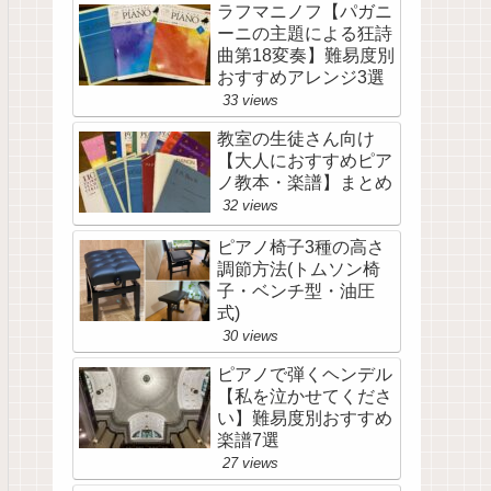
ラフマニノフ【パガニ
ーニの主題による狂詩
曲第18変奏】難易度別
おすすめアレンジ3選
33 views
教室の生徒さん向け
【大人におすすめピア
ノ教本・楽譜】まとめ
32 views
ピアノ椅子3種の高さ
調節方法(トムソン椅
子・ベンチ型・油圧
式)
30 views
ピアノで弾くヘンデル
【私を泣かせてくださ
い】難易度別おすすめ
楽譜7選
27 views